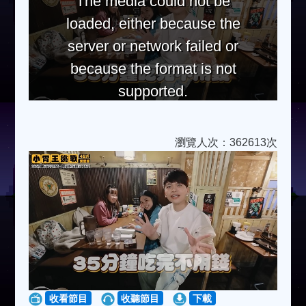
The media could not be
loaded, either because the
server or network failed or
because the format is not
supported.
瀏覽人次：362613次
收看節目
收聽節目
下載