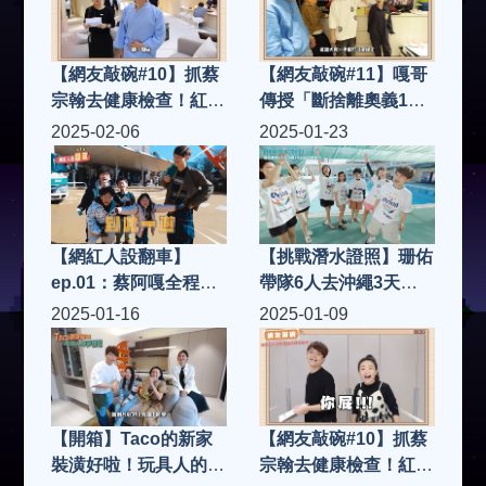
【網友敲碗#10】抓蔡
【網友敲碗#11】嘎哥
宗翰去健康檢查！紅字
傳授「斷捨離奧義10
出爐！哈佛工作室全體
招」，用洪+0家來做
2025-02-06
2025-01-23
健檢誰最健康？
示範！
【網紅人設翻車】
【挑戰潛水證照】珊佑
ep.01：蔡阿嘎全程臭
帶隊6人去沖繩3天就
臉！都不做效果的5天
成功考到啦！(蔡阿嘎
2025-01-16
2025-01-09
4夜員工旅遊影片，會
挑戰證照考試系列
有多難看？
Ep.9)
【開箱】Taco的新家
【網友敲碗#10】抓蔡
裝潢好啦！玩具人的夢
宗翰去健康檢查！紅字