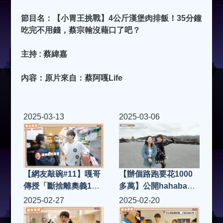
節目名：【小胃王挑戰】4公斤漢堡肉排飯！35分鐘
吃完不用錢，蔡宗翰沒藉口了吧？
主持 : 蔡緯嘉
內容：原片來自：蔡阿嘎Life
2025-03-13
2025-03-06
【網友敲碗#11】嘎哥
【辦個路跑要花1000
傳授「斷捨離奧義10
多萬】公開hahababy
招」，用洪+0家來做
萬人路跑的錢都花在哪
2025-02-27
2025-02-20
示範！
裡？熱血全紀錄！