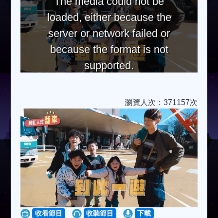
The media could not be
loaded, either because the
server or network failed or
because the format is not
supported.
瀏覽人次：371157次
收看節目
收聽節目
下載