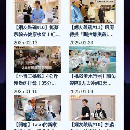
【網友敲碗#10】抓蔡
【網友敲碗#11】嘎哥
宗翰去健康檢查！紅字
傳授「斷捨離奧義10
出爐！哈佛工作室全體
招」，用洪+0家來做
2025-02-13
2025-01-23
健檢誰最健康？
示範！
【小胃王挑戰】4公斤
【挑戰潛水證照】珊佑
漢堡肉排飯！35分鐘
帶隊6人去沖繩3天就
吃完不用錢，蔡宗翰沒
成功考到啦！(蔡阿嘎
2025-01-16
2025-01-09
藉口了吧？
挑戰證照考試系列
Ep.9)
【開箱】Taco的新家
【網友敲碗#10】抓蔡