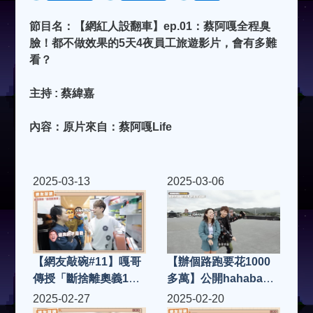
節目名：【網紅人設翻車】ep.01：蔡阿嘎全程臭
臉！都不做效果的5天4夜員工旅遊影片，會有多難
看？
主持 : 蔡緯嘉
內容：原片來自：蔡阿嘎Life
2025-03-13
2025-03-06
【網友敲碗#11】嘎哥
【辦個路跑要花1000
傳授「斷捨離奧義10
多萬】公開hahababy
招」，用洪+0家來做
萬人路跑的錢都花在哪
2025-02-27
2025-02-20
示範！
裡？熱血全紀錄！