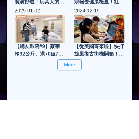
裝潢好啦！玩具人的夢
宗翰去健康檢查！紅字
想宅，裝潢價格全公
出爐！哈佛工作室全體
2025-01-02
2024-12-19
開！
健檢誰最健康？
【網友敲碗#9】蔡宗
【從美國寄來啦】快打
翰92公斤、洪+0破70
旋風復古街機開箱！超
公斤，減肥兩個月能成
帥的新玩具！
More
功瘦10公斤嗎？