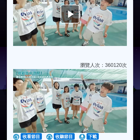
Play
Video
瀏覽人次：360120次
收看節目
收聽節目
下載