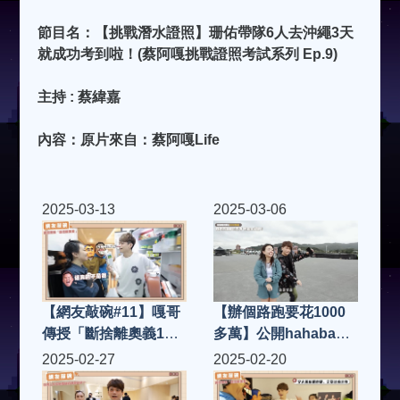
節目名：【挑戰潛水證照】珊佑帶隊6人去沖繩3天
就成功考到啦！(蔡阿嘎挑戰證照考試系列 Ep.9)
主持 : 蔡緯嘉
內容：原片來自：蔡阿嘎Life
2025-03-13
2025-03-06
【網友敲碗#11】嘎哥
【辦個路跑要花1000
傳授「斷捨離奧義10
多萬】公開hahababy
招」，用洪+0家來做
萬人路跑的錢都花在哪
2025-02-27
2025-02-20
示範！
裡？熱血全紀錄！