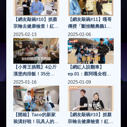
【網友敲碗#10】抓蔡
【網友敲碗#11】嘎哥
宗翰去健康檢查！紅字
傳授「斷捨離奧義10
出爐！哈佛工作室全體
招」，用洪+0家來做
2025-02-13
2025-02-06
健檢誰最健康？
示範！
【小胃王挑戰】4公斤
【網紅人設翻車】
漢堡肉排飯！35分鐘
ep.01：蔡阿嘎全程臭
吃完不用錢，蔡宗翰沒
臉！都不做效果的5天
2025-01-16
2025-01-09
藉口了吧？
4夜員工旅遊影片，會
有多難看？
【開箱】Taco的新家
【網友敲碗#10】抓蔡
裝潢好啦！玩具人的夢
宗翰去健康檢查！紅字