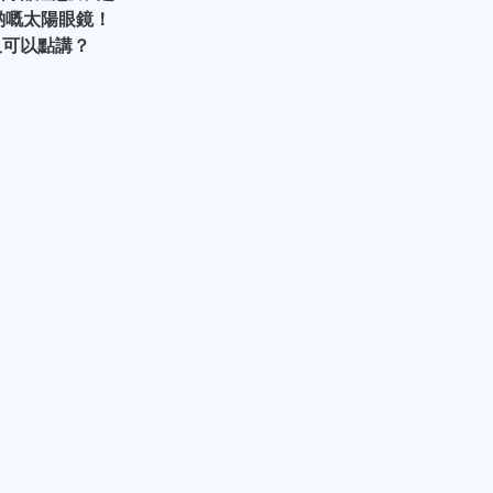
仔啲嘅太陽眼鏡！
文又可以點講？