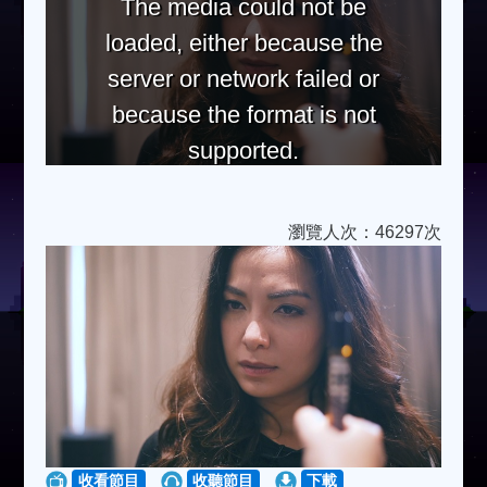
The media could not be
loaded, either because the
server or network failed or
because the format is not
supported.
瀏覽人次：46297次
收看節目
收聽節目
下載