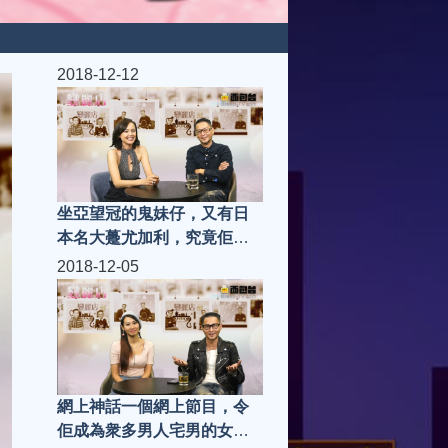
2018-12-12
坐亞望冠的鬼妹仔，又有日
本名大躉尤加利，究竟佢國
籍是乜呢！亞洲小姐（韓君
2018-12-05
婷）| 變麗店 (第91集)
網上神話一個網上節目，令
佢成為衆多男人宅男的女