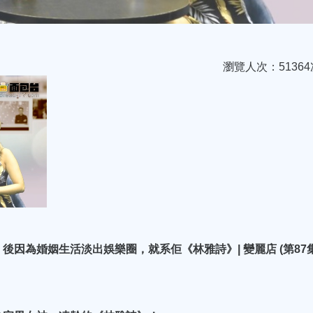
瀏覽人次：51364
因為婚姻生活淡出娛樂圈，就系佢《林雅詩》| 變麗店 (第87集