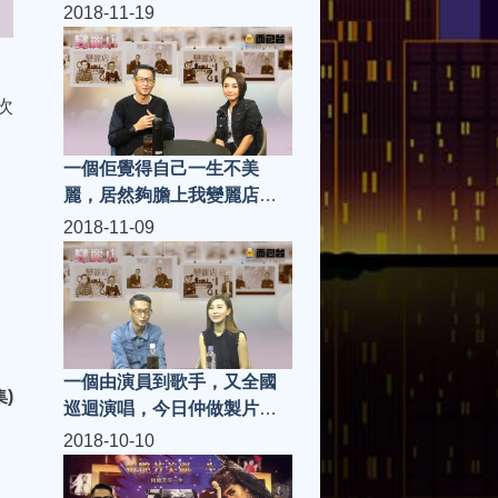
神，有生活品味，投資有
2018-11-19
導，大家估下佢心目中的男
神是誰！今集嘉賓（莊端
兒）| 變麗店 (第90集)
次
一個佢覺得自己一生不美
麗，居然夠膽上我變麗店，
情緒病！感情病！就是她
2018-11-09
《顏仟汶》| 變麗店 (第89集)
一個由演員到歌手，又全國
)
巡迴演唱，今日仲做製片同
監製，佢系乜料，乜野来
2018-10-10
頭，就系佢 《程芷渝》| 變麗
店 (第88集)