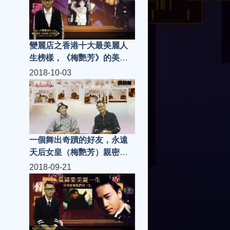
變麗店之香港十大最美麗人
生榜樣，《梅艷芳》的美麗
一生 | 變麗店 (第86集)
2018-10-03
一個舞出奇蹟的好友，永遠
天后女皇（梅艷芳）親密關
係徒弟，今集嘉賓就是他
2018-09-21
《彭敬慈》| 變麗店 (第85集)