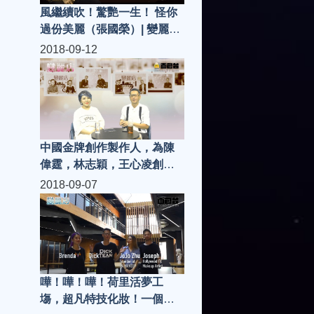
風繼續吹！驚艷一生！ 怪你
過份美麗（張國榮）| 變麗店
(第84集)
2018-09-12
中國金牌創作製作人，為陳
偉霆，林志穎，王心凌創做
經典歌曲，一把中國好聲
2018-09-07
音，一個蒙古新疆混血兒，
她就是《崔子格》| 變麗店
(第83集)
嘩！嘩！嘩！荷里活夢工
塲，超凡特技化妝！一個未