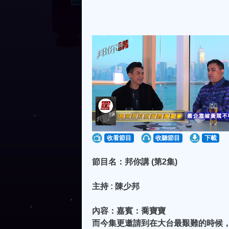
收看節目
收聽節目
下載
節目名：邦你講 (第2集)
主持 : 陳少邦
內容：嘉賓：喬寶寶
而今集更邀請到在大台最艱難的時候