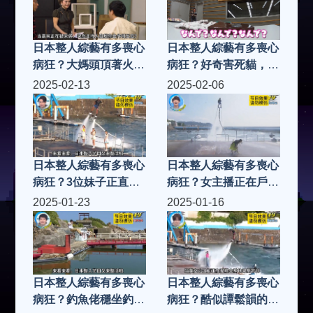
日本整人綜藝有多喪心
日本整人綜藝有多喪心
病狂？大媽頭頂著火淡
病狂？好奇害死貓，千
定採訪，嘉賓忙滅火
萬不要打開陌生禮盒
2025-02-13
2025-02-06
日本整人綜藝有多喪心
日本整人綜藝有多喪心
病狂？3位妹子正直播
病狂？女主播正在戶外
跳舞，結果被醍醐灌頂
直播，結果被醍醐灌頂
2025-01-23
2025-01-16
日本整人綜藝有多喪心
日本整人綜藝有多喪心
病狂？釣魚佬穩坐釣魚
病狂？酷似譚鬆韻的姐