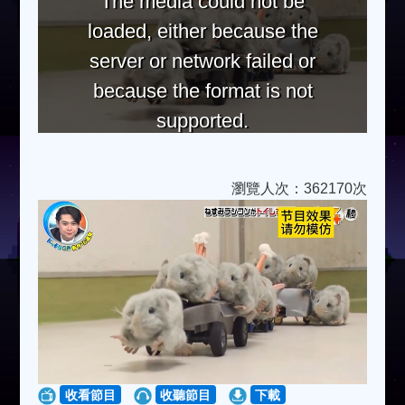
The media could not be
loaded, either because the
server or network failed or
because the format is not
supported.
瀏覽人次：362170次
收看節目
收聽節目
下載