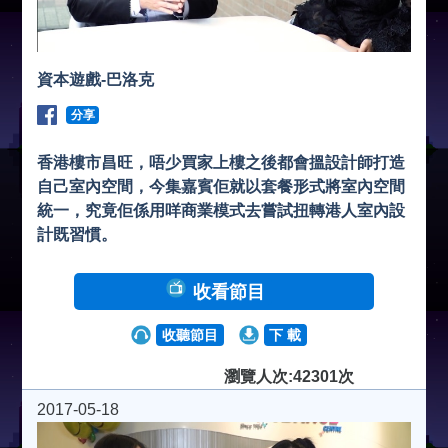
資本遊戲-巴洛克
分享
香港樓市昌旺，唔少買家上樓之後都會搵設計師打造
自己室內空間，今集嘉賓佢就以套餐形式將室內空間
統一，究竟佢係用咩商業模式去嘗試扭轉港人室內設
計既習慣。
收看節目
收聽節目
下 載
瀏覽人次:42301次
2017-05-18