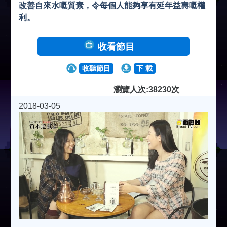
改善自來水嘅質素，令每個人能夠享有延年益壽嘅權
利。
收看節目
收聽節目
下 載
瀏覽人次:38230次
2018-03-05