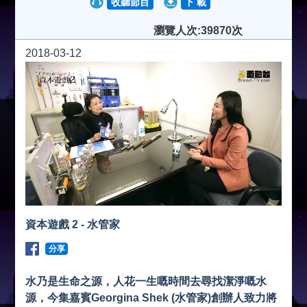
收聽節目
下 載
瀏覽人次:39870次
2018-03-12
資本遊戲 2 - 水管家
分享
水乃是生命之源，人花一生嘅時間去尋找潔淨嘅水
源，今集嘉賓Georgina Shek (水管家)創辦人致力將