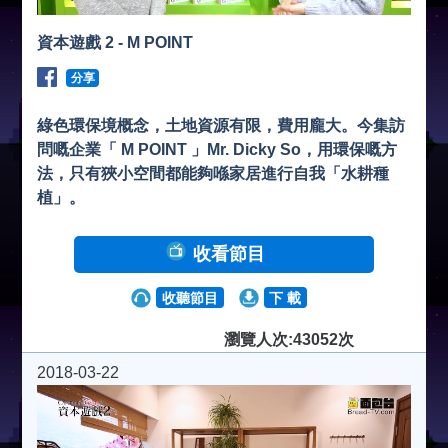
資本遊戲 2 - M POINT
分享
綠色環保境概念，土地資源有限，費用龐大。今集訪
問嘅企業「 M POINT 」Mr. Dicky So，用環保嘅方
法，只有狹小空間都能夠喺家居進行自我「水耕種
植」。
收看節目
收聽節目
下 載
瀏覽人次:43052次
2018-03-22