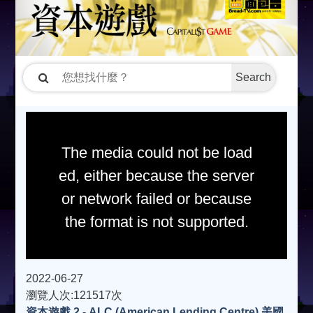
Search
The media could not be load
ed, either because the server
or network failed or because
the format is not supported.
2022-06-27
瀏覽人次:121517次
資本遊戲 2 - ALC (American Lending Centre) 美國