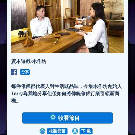
資本遊戲-木作坊
分享
每件傢俬都代表人對生活既品味，今集木作坊創始人
Terry為我地分享佢係如何將傳統傢俬行業引領新商
機。
收看節目
收聽節目
下 載