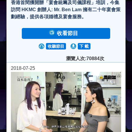
香港首間獲開辦「宴會統籌及司儀課程」培訓，今集
訪問 HKMC 創辦人: Mr. Ben Lam 擁有二十年宴會策
劃經驗，提供各項婚禮及宴會服務。
收看節目
收聽節目
下 載
瀏覽人次:70884次
2018-07-25